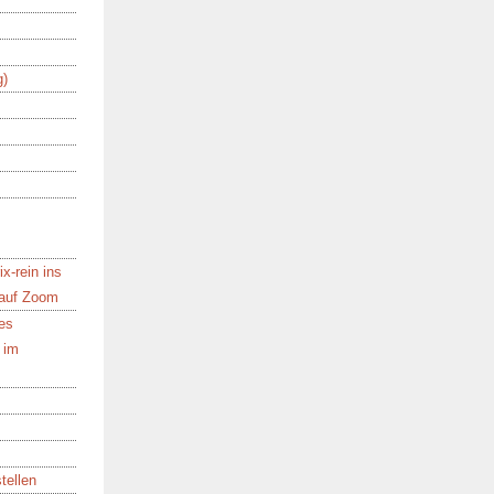
g)
x-rein ins
 auf Zoom
es
 im
tellen