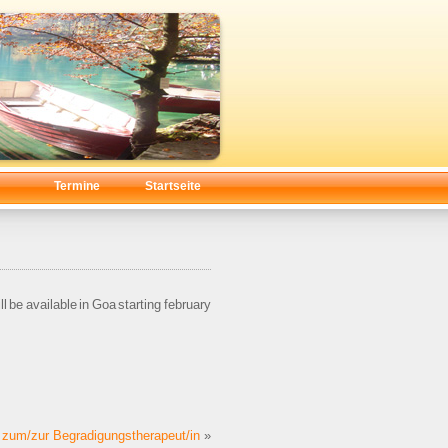
Termine
Startseite
ill be available in Goa starting february
 zum/zur Begradigungstherapeut/in
»