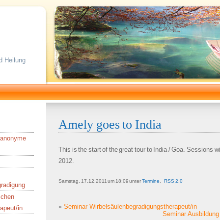
d Heilung
Amely goes to India
n/anonyme
This is the start of the great tour to India / Goa. Sessions w
2012.
Samstag, 17.12.2011 um 18:09 unter
Termine
.
RSS 2.0
gradigung
schen
«
Seminar Wirbelsäulen­begradigungs­therapeut/in
apeut/in
Seminar Ausbildung